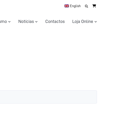
Search
English
for:
ismo
Notícias
Contactos
Loja Online