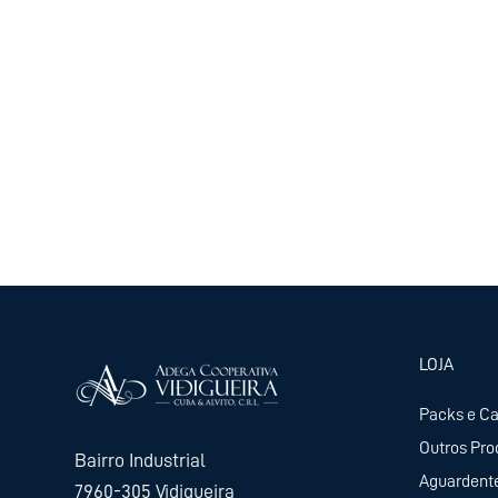
LOJA
Packs e C
Outros Pro
Bairro Industrial
Aguardent
7960-305 Vidigueira