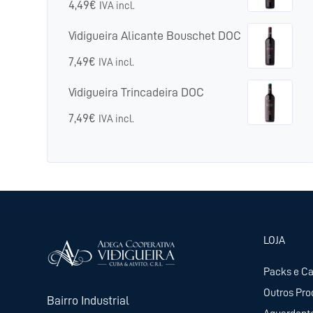
4,49
€
IVA incl.
Vidigueira Alicante Bouschet DOC
7,49
€
IVA incl.
Vidigueira Trincadeira DOC
7,49
€
IVA incl.
LOJA
Packs e C
Outros Pro
Bairro Industrial