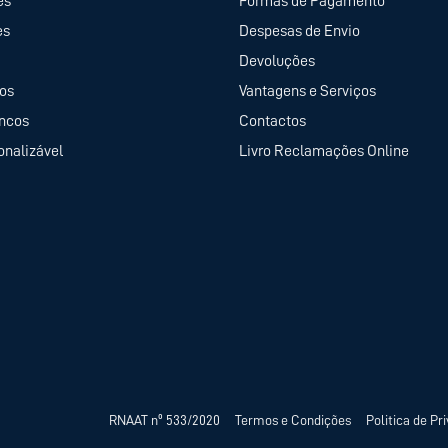
es
Formas de Pagamento
es
Despesas de Envio
Devoluções
tos
Vantagens e Serviços
ancos
Contactos
onalizável
Livro Reclamações Online
RNAAT nº 533/2020
Termos e Condições
Politica de Pr