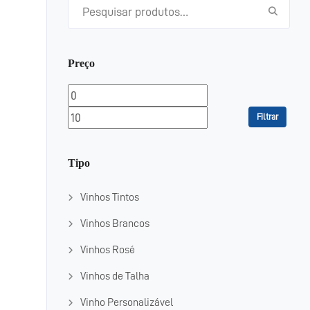
Pesquisar por:
Preço
Preço
Preço
mínimo
máximo
Filtrar
Tipo
Vinhos Tintos
Vinhos Brancos
Vinhos Rosé
Vinhos de Talha
Vinho Personalizável