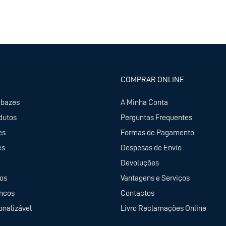
COMPRAR ONLINE
abazes
A Minha Conta
dutos
Perguntas Frequentes
es
Formas de Pagamento
es
Despesas de Envio
Devoluções
tos
Vantagens e Serviços
ancos
Contactos
onalizável
Livro Reclamações Online