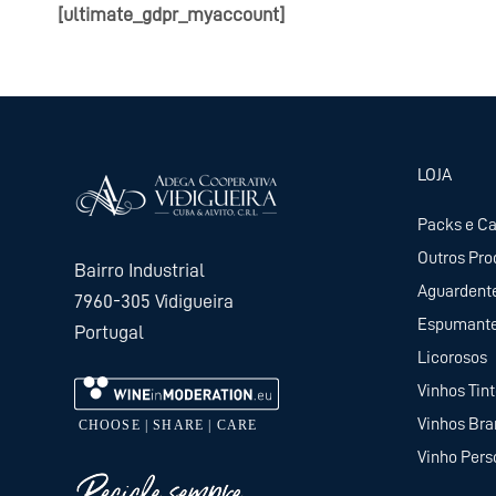
[ultimate_gdpr_myaccount]
LOJA
Packs e C
Outros Pro
Bairro Industrial
Aguardent
7960-305 Vidigueira
Espumant
Portugal
Licorosos
Vinhos Tin
Vinhos Br
Vinho Pers