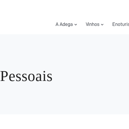
A Adega
Vinhos
Enotur
Pessoais