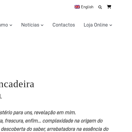
Search
English
for:
ismo
Notícias
Contactos
Loja Online
ncadeira
.
istério para uns, revelação em mim.
a, frescura, enfim… complexidade na origem do
a descoberta do saber, arrebatadora na essência do