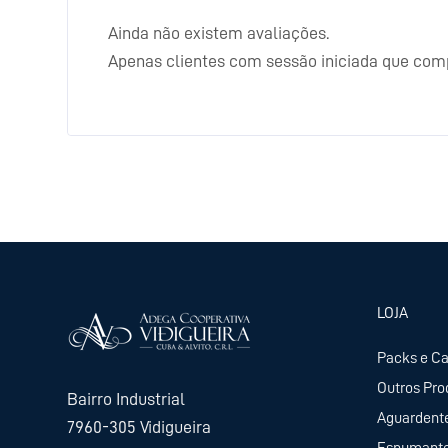
Ainda não existem avaliações.
Apenas clientes com sessão iniciada que com
LOJA
Packs e C
Outros Pro
Bairro Industrial
Aguardent
7960-305 Vidigueira