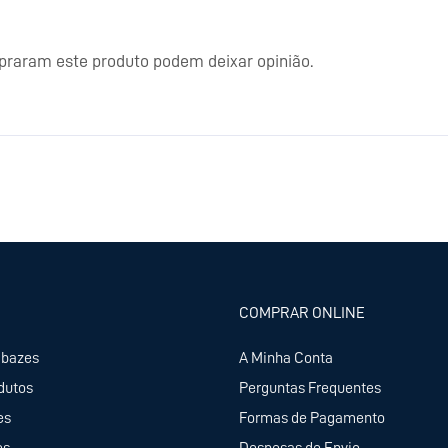
praram este produto podem deixar opinião.
COMPRAR ONLINE
abazes
A Minha Conta
dutos
Perguntas Frequentes
es
Formas de Pagamento