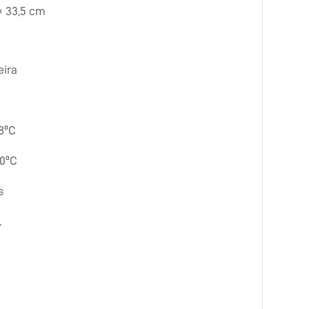
 × 33,5 cm
eira
18ºC
20ºC
s
.