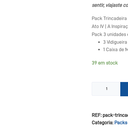
sentir, viajaste c
Pack Trincadeira
Ato IV | A Inspira
Pack 3 unidades
3 Vidigueira
1 Caixa de 
39 em stock
Quantidade
de
Pack
Trincadeira
REF:
pack-trinca
Categoria:
Packs