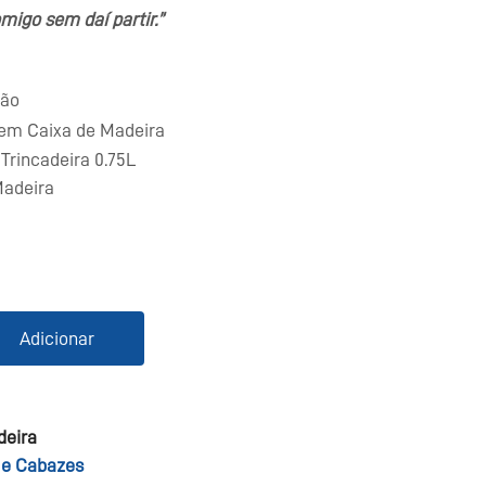
omigo sem daí partir.”
ção
 em Caixa de Madeira
 Trincadeira 0.75L
Madeira
Adicionar
deira
 e Cabazes