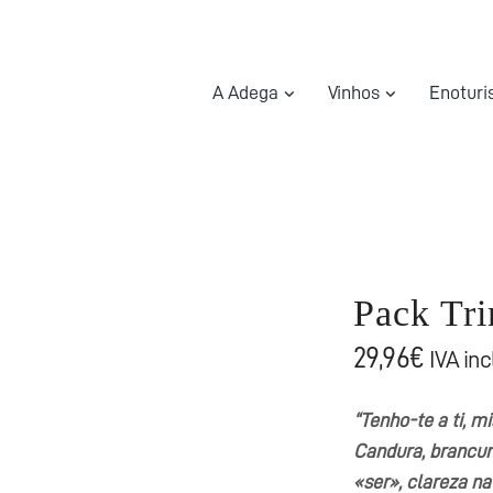
A Adega
Vinhos
Enotur
Pack Tri
29,96
€
IVA incl
“Tenho-te a ti, m
Candura, brancur
«ser», clareza n