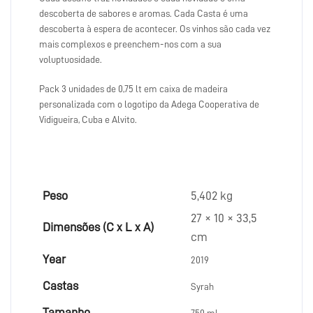
descoberta de sabores e aromas. Cada Casta é uma
descoberta à espera de acontecer. Os vinhos são cada vez
mais complexos e preenchem-nos com a sua
voluptuosidade.
Pack 3 unidades de 0,75 lt em caixa de madeira
personalizada com o logotipo da Adega Cooperativa de
Vidigueira, Cuba e Alvito.
Peso
5,402 kg
27 × 10 × 33,5
Dimensões (C x L x A)
cm
Year
2019
Castas
Syrah
Tamanho