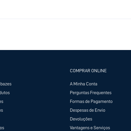
COMPRAR ONLINE
abazes
A Minha Conta
dutos
Perguntas Frequentes
es
Formas de Pagamento
es
Despesas de Envio
Devoluções
tos
Vantagens e Serviços