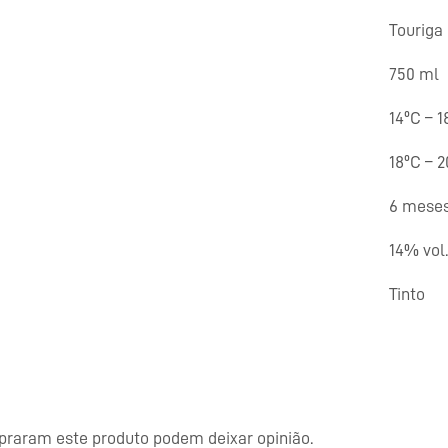
Touriga
750 ml
14ºC – 1
18ºC – 
6 mese
14% vol.
Tinto
praram este produto podem deixar opinião.