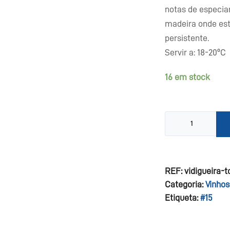
notas de especia
madeira onde est
persistente.
Servir a: 18-20ºC
16 em stock
Quantidade
de
Vidigueira
Touriga
Nacional
REF:
vidigueira-
DOC
Categoria:
Vinhos
Etiqueta:
#15