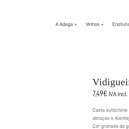
A Adega
Vinhos
Enotur
Vidigue
7,49
€
IVA incl.
Casta autóctone 
abraçou o Alente
Cor granada de g