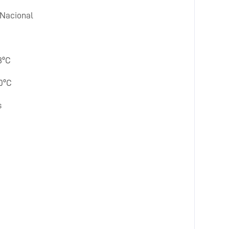
 Nacional
8ºC
20ºC
s