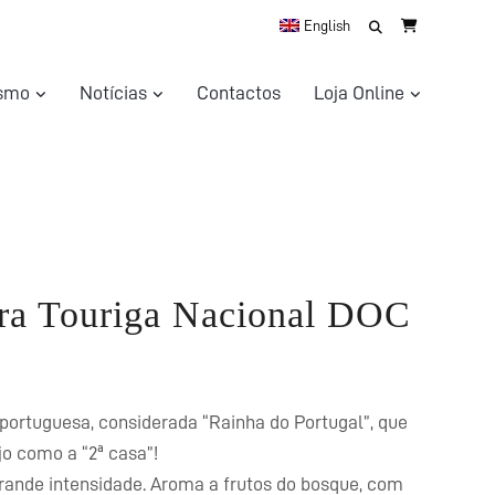
Search
English
for:
ismo
Notícias
Contactos
Loja Online
ira Touriga Nacional DOC
portuguesa, considerada “Rainha do Portugal”, que
jo como a “2ª casa”!
rande intensidade. Aroma a frutos do bosque, com