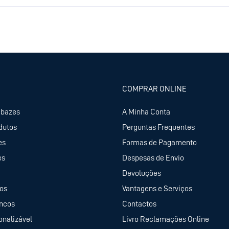
COMPRAR ONLINE
abazes
A Minha Conta
dutos
Perguntas Frequentes
es
Formas de Pagamento
es
Despesas de Envio
Devoluções
tos
Vantagens e Serviços
ancos
Contactos
onalizável
Livro Reclamações Online