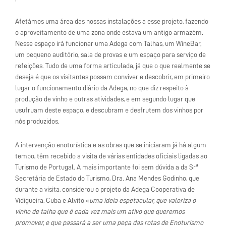
Afetámos uma área das nossas instalações a esse projeto, fazendo
o aproveitamento de uma zona onde estava um antigo armazém.
Nesse espaço irá funcionar uma Adega com Talhas, um WineBar,
um pequeno auditório, sala de provas e um espaço para serviço de
refeições. Tudo de uma forma articulada, já que o que realmente se
deseja é que os visitantes possam conviver e descobrir, em primeiro
lugar o funcionamento diário da Adega, no que diz respeito à
produção de vinho e outras atividades, e em segundo lugar que
usufruam deste espaço, e descubram e desfrutem dos vinhos por
nós produzidos.
A intervenção enoturística e as obras que se iniciaram já há algum
tempo, têm recebido a visita de várias entidades oficiais ligadas ao
Turismo de Portugal. A mais importante foi sem dúvida a da Srª
Secretária de Estado do Turismo, Dra. Ana Mendes Godinho, que
durante a visita, considerou o projeto da Adega Cooperativa de
Vidigueira, Cuba e Alvito «
uma ideia espetacular, que valoriza o
vinho de talha que é cada vez mais um ativo que queremos
promover
, e que passará a ser uma peça das rotas de Enoturismo